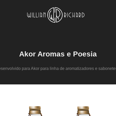
Akor Aromas e Poesia
esenvolvido para Akor para linha de aromatizadores e sabonetes